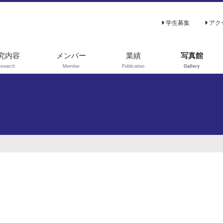
学生募集
アク
究内容
メンバー
業績
写真館
esearch
Member
Publication
Gallery
3C-代謝フラック
原著論文
解析
総説､解説
謝シミュレーシ
学位論文
ン
著書
験室進化（指向
進化）
その他
を利用した代謝
学
ンパク質工学