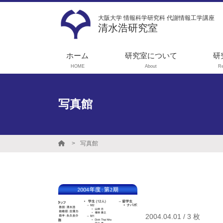
大阪大学 情報科学研究科 代謝情報工学講座
清水浩研究室
ホーム
研究室について
研
HOME
About
R
メッセージ
1
ス
学生募集
写真館
代
実験機器リスト
ョ
就職実績
実
写真館
性
光
工
タ
2004.04.01 / 3 枚