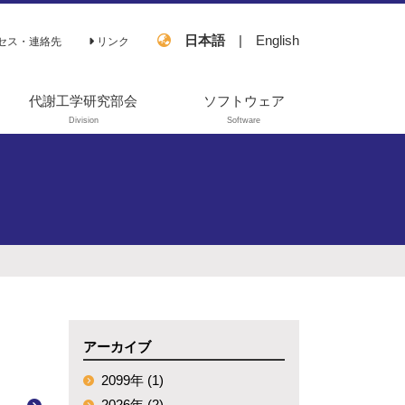
日本語
|
English
セス・連絡先
リンク
代謝工学研究部会
ソフトウェア
Division
Software
過去の活動
OpenMebius
FastPros
EZSCAN
アーカイブ
2099年 (1)
2026年 (2)