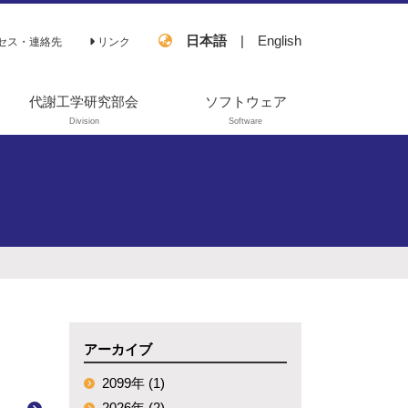
日本語
|
English
セス・連絡先
リンク
代謝工学研究部会
ソフトウェア
Division
Software
過去の活動
OpenMebius
FastPros
EZSCAN
アーカイブ
2099年 (1)
2026年 (2)