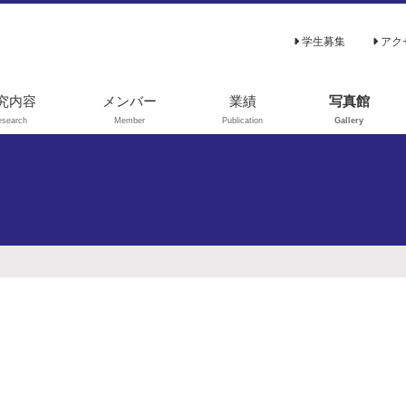
学生募集
アク
究内容
メンバー
業績
写真館
esearch
Member
Publication
Gallery
3C-代謝フラック
原著論文
解析
総説､解説
謝シミュレーシ
学位論文
ン
著書
験室進化（指向
進化）
その他
を利用した代謝
学
ンパク質工学