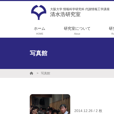
大阪大学 情報科学研究科 代謝情報工学講座
清水浩研究室
ホーム
研究室について
研
HOME
About
R
メッセージ
1
ス
学生募集
写真館
代
実験機器リスト
ョ
就職実績
実
写真館
性
光
工
タ
2014.12.26 / 2 枚