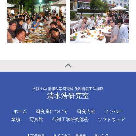
大阪大学 情報科学研究科 代謝情報工学講座
清水浩研究室
ホーム
研究室について
研究内容
メンバー
業績
写真館
代謝工学研究部会
ソフトウェア
学生募集
アクセス・連絡先
リンク