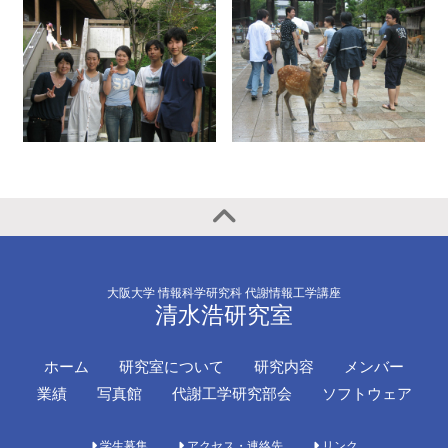
大阪大学 情報科学研究科 代謝情報工学講座
清水浩研究室
ホーム
研究室について
研究内容
メンバー
業績
写真館
代謝工学研究部会
ソフトウェア
学生募集
アクセス・連絡先
リンク