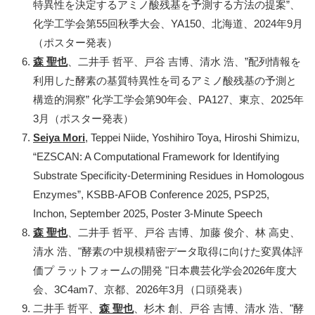
特異性を決定するアミノ酸残基を予測する方法の提案”、
化学工学会第55回秋季大会、YA150、北海道、2024年9月
（ポスター発表）
森 聖也
、二井手 哲平、戸谷 吉博、清水 浩、”配列情報を
利用した酵素の基質特異性を司るアミノ酸残基の予測と
構造的洞察” 化学工学会第90年会、PA127、東京、2025年
3月（ポスター発表）
Seiya Mori
, Teppei Niide, Yoshihiro Toya, Hiroshi Shimizu,
“EZSCAN: A Computational Framework for Identifying
Substrate Specificity-Determining Residues in Homologous
Enzymes”, KSBB-AFOB Conference 2025, PSP25,
Inchon, September 2025, Poster 3-Minute Speech
森 聖也
、二井手 哲平、戸谷 吉博、加藤 俊介、林 高史、
清水 浩、"酵素の中規模精密データ取得に向けた変異体評
価プ ラットフォームの開発 "日本農芸化学会2026年度大
会、3C4am7、京都、2026年3月（口頭発表）
二井手 哲平、
森 聖也
、杉木 創、戸谷 吉博、清水 浩、"酵