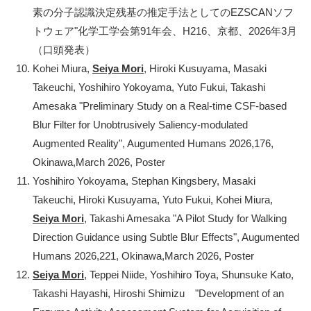
素の分子認識決定残基の推定手法としてのEZSCANソフ
トウェア"化学工学会第91年会、H216、京都、2026年3月
（口頭発表）
Kohei Miura,
Seiya Mori
, Hiroki Kusuyama, Masaki
Takeuchi, Yoshihiro Yokoyama, Yuto Fukui, Takashi
Amesaka "Preliminary Study on a Real-time CSF-based
Blur Filter for Unobtrusively Saliency-modulated
Augmented Reality", Augumented Humans 2026,176,
Okinawa,March 2026, Poster
Yoshihiro Yokoyama, Stephan Kingsbery, Masaki
Takeuchi, Hiroki Kusuyama, Yuto Fukui, Kohei Miura,
Seiya Mori
, Takashi Amesaka "A Pilot Study for Walking
Direction Guidance using Subtle Blur Effects", Augumented
Humans 2026,221, Okinawa,March 2026, Poster
Seiya Mori
, Teppei Niide, Yoshihiro Toya, Shunsuke Kato,
Takashi Hayashi, Hiroshi Shimizu "Development of an