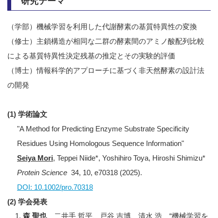
研究テーマ
（学部）機械学習を利用した代謝酵素の基質特異性の変換
（修士）主鎖構造が相同な二群の酵素間のアミノ酸配列比較
による基質特異性決定残基の推定とその実験的評価
（博士）情報科学的アプローチに基づく非天然酵素の設計法
の開発
(1) 学術論文
"A Method for Predicting Enzyme Substrate Specificity
Residues Using Homologous Sequence Information"
Seiya Mori
, Teppei Niide*, Yoshihiro Toya, Hiroshi Shimizu*
Protein Science
34, 10, e70318 (2025).
DOI: 10.1002/pro.70318
(2) 学会発表
森 聖也
、二井手 哲平、戸谷 吉博、清水 浩、“機械学習を