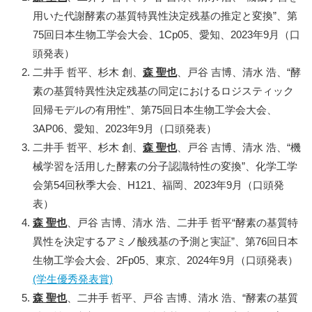
用いた代謝酵素の基質特異性決定残基の推定と変換”、第
75回日本生物工学会大会、1Cp05、愛知、2023年9月（口
頭発表）
二井手 哲平、杉木 創、
森 聖也
、戸谷 吉博、清水 浩、“酵
素の基質特異性決定残基の同定におけるロジスティック
回帰モデルの有用性”、第75回日本生物工学会大会、
3AP06、愛知、2023年9月（口頭発表）
二井手 哲平、杉木 創、
森 聖也
、戸谷 吉博、清水 浩、“機
械学習を活用した酵素の分子認識特性の変換”、化学工学
会第54回秋季大会、H121、福岡、2023年9月（口頭発
表）
森 聖也
、戸谷 吉博、清水 浩、二井手 哲平“酵素の基質特
異性を決定するアミノ酸残基の予測と実証”、第76回日本
生物工学会大会、2Fp05、東京、2024年9月（口頭発表）
(学生優秀発表賞)
森 聖也
、二井手 哲平、戸谷 吉博、清水 浩、“酵素の基質