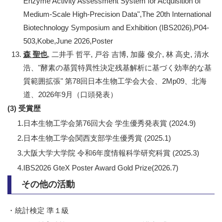
Enzyme Activity Assessment System for Acquisition of
Medium-Scale High-Precision Data",The 20th International
Biotechnology Symposium and Exhibition (IBS2026),P04-
503,Kobe,June 2026,Poster
森 聖也
, 二井手 哲平, 戸谷 吉博, 加藤 俊介, 林 高史, 清水
浩、"酵素の基質特異性決定残基解析に基づく効率的な基
質範囲拡張" 第78回日本生物工学会大会、2Mp09、北海
道、2026年9月（口頭発表）
(3) 受賞歴
1.日本生物工学会第76回大会 学生優秀発表賞 (2024.9)
2.日本生物工学会関西支部学生優秀賞 (2025.1)
3.大阪大学大学院 令和6年度情報科学研究科賞 (2025.3)
4.IBS2026 GteX Poster Award Gold Prize(2026.7)
その他の活動
・統計検定 準１級