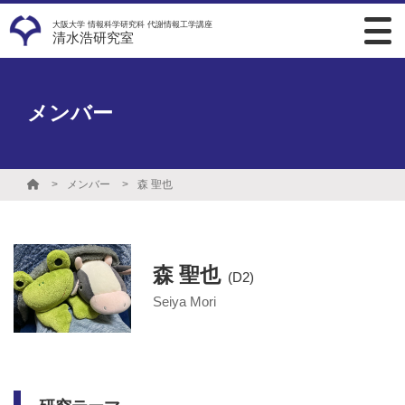
大阪大学 情報科学研究科 代謝情報工学講座
清水浩研究室
メンバー
メンバー
森 聖也
森 聖也
(D2)
Seiya Mori