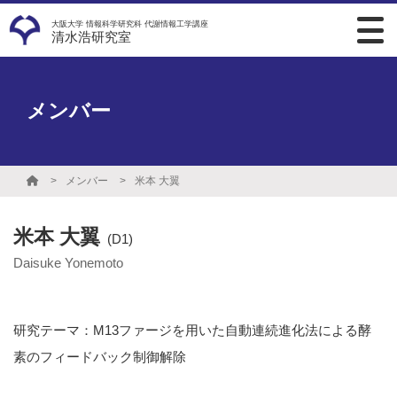
大阪大学 情報科学研究科 代謝情報工学講座
清水浩研究室
メンバー
メンバー
米本 大翼
米本 大翼
(D1)
Daisuke Yonemoto
研究テーマ：M13ファージを用いた自動連続進化法による酵
素のフィードバック制御解除