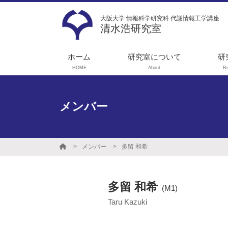
大阪大学 情報科学研究科 代謝情報工学講座
清水浩研究室
ホーム
研究室について
研
HOME
About
R
メッセージ
1
ス
学生募集
メンバー
代
実験機器リスト
ョ
就職実績
実
メンバー
多留 和希
性
光
工
多留 和希
(M1)
タ
Taru Kazuki