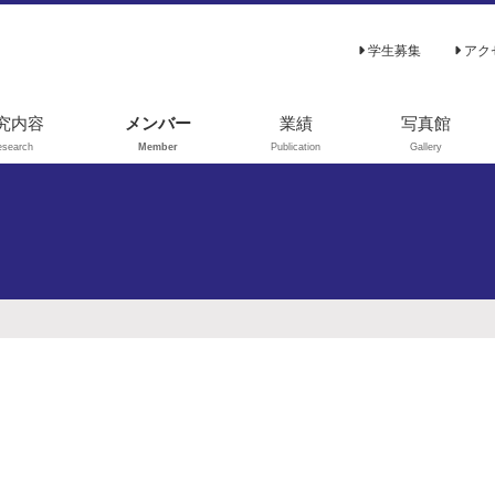
学生募集
アク
究内容
メンバー
業績
写真館
esearch
Member
Publication
Gallery
3C-代謝フラック
原著論文
解析
総説､解説
謝シミュレーシ
学位論文
ン
著書
験室進化（指向
進化）
その他
を利用した代謝
学
ンパク質工学