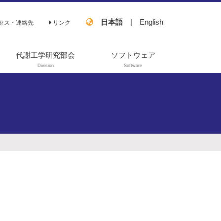
日本語
|
English
セス・連絡先
リンク
代謝工学研究部会
ソフトウェア
Division
Software
過去の活動
OpenMebius
FastPros
EZSCAN