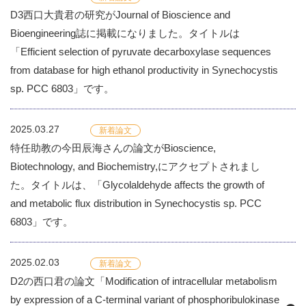
D3西口大貴君の研究がJournal of Bioscience and
Bioengineering誌に掲載になりました。タイトルは
「Efficient selection of pyruvate decarboxylase sequences
from database for high ethanol productivity in Synechocystis
sp. PCC 6803」です。
2025.03.27
新着論文
特任助教の今田辰海さんの論文がBioscience,
Biotechnology, and Biochemistry,にアクセプトされまし
た。タイトルは、「Glycolaldehyde affects the growth of
and metabolic flux distribution in Synechocystis sp. PCC
6803」です。
2025.02.03
新着論文
D2の西口君の論文「Modification of intracellular metabolism
by expression of a C-terminal variant of phosphoribulokinase