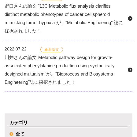
野口さんの論文 "13C Metabolic flux analysis clarifies
distinct metabolic phenotypes of cancer cell spheroid
mimicking tumor hypoxia"が、"Metabolic Engineering" 誌に
採択されました！
2022.07.22
新着論文
川井さんの論文"Metabolic pathway design for growth-
associated phenylalanine production using synthetically
designed mutualism"が、"Bioprocess and Biosystems
Engineering"誌に採択されました！
カテゴリ
全て