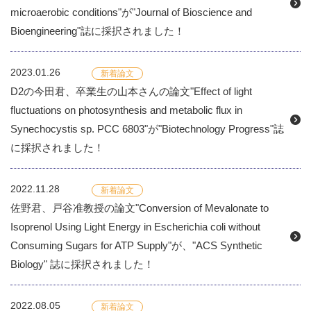
microaerobic conditions"が"Journal of Bioscience and
Bioengineering"誌に採択されました！
2023.01.26
新着論文
D2の今田君、卒業生の山本さんの論文"Effect of light
fluctuations on photosynthesis and metabolic flux in
Synechocystis sp. PCC 6803"が"Biotechnology Progress"誌
に採択されました！
2022.11.28
新着論文
佐野君、戸谷准教授の論文"Conversion of Mevalonate to
Isoprenol Using Light Energy in Escherichia coli without
Consuming Sugars for ATP Supply"が、"ACS Synthetic
Biology" 誌に採択されました！
2022.08.05
新着論文