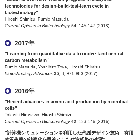
technologies for design-build-test-learn cycle in
biotechnology"
Hiroshi Shimizu, Fumio Matsuda
Current Opinion in Biotechnology
54
,
145-147
(2018)
.
2017年
"Learning from quantitative data to understand central
carbon metabolism"
Fumio Matsuda, Yoshihiro Toya, Hiroshi Shimizu
Biotechnology Advances
35
,
8
,
971-980
(2017)
.
2016年
"Recent advances in amino acid production by microbial
cells"
Takashi Hirasawa, Hiroshi Shimizu
Current Opinion in Biotechnology
42
,
133-146
(2016)
.
"計算機シミュレーションを利用した代謝デザイン技術－有用
物質生産の効率化を目的とした代謝経路の改変"