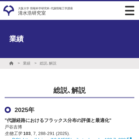
大阪大学 情報科学研究科 代謝情報工学講座
清水浩研究室
業績
業績
総説､解説
総説､解説
2025年
"代謝経路におけるフラックス分布の評価と最適化"
戸谷吉博
生物工学
103
,
7
,
288-291
(2025)
.