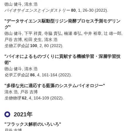
徳山 健斗, 清水 浩
バイオサイエンスとインダストリー
80
,
1
,
26-30
(2022)
.
"データサイエンス駆動型リジン発酵プロセス予測モデリン
グ"
徳山 健斗, 下平 祥貴, 寺脇 貴弘, 楠瀬 泰弘, 中井 裕章, 辻 雄一郎,
戸谷 吉博, 松田 史生, 清水 浩
生物工学会誌
100
,
2
,
80
(2022)
.
"バイオによるものづくりに貢献する機械学習・深層学習技
術"
徳山 健斗, 清水 浩
化学工学会誌
86
,
4
,
161-164
(2022)
.
"多様な光に適応する藍藻のシステムバイオロジー"
清水 浩, 戸谷 吉博
生物物理
62
,
4
,
104-109
(2022)
.
2021年
"フラックス解析のいろいろ"
戸谷 吉博