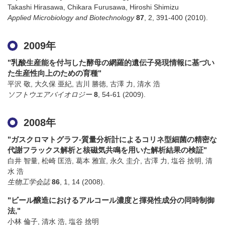
Takashi Hirasawa, Chikara Furusawa, Hiroshi Shimizu
Applied Microbiology and Biotechnology
87
,
2
,
391-400
(2010)
.
2009年
"乳酸生産能を付与した酵母の網羅的遺伝子発現情報に基づい
た生産性向上のための育種"
平沢 敬, 大久保 亜紀, 吉川 勝徳, 古澤 力, 清水 浩
ソフトウエアバイオロジー
8
,
54-61
(2009)
.
2008年
"ガスクロマトグラフ-質量分析計によるコリネ型細菌の精密な
代謝フラックス解析と核磁気共鳴を用いた解析結果の検証"
白井 智量, 松崎 匡浩, 葛本 雅宣, 永久 圭介, 古澤 力, 塩谷 捨明, 清
水 浩
生物工学会誌
86
,
1
,
14
(2008)
.
"ビール醸造におけるアルコール濃度と揮発性成分の同時制御
法,"
小林 倫子, 清水 浩, 塩谷 捨明