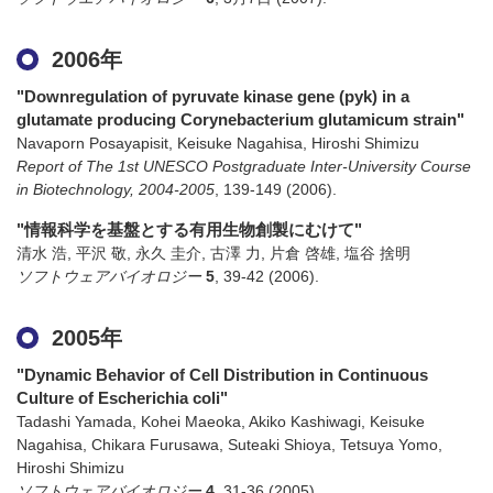
2006年
"Downregulation of pyruvate kinase gene (pyk) in a
glutamate producing Corynebacterium glutamicum strain"
Navaporn Posayapisit, Keisuke Nagahisa, Hiroshi Shimizu
Report of The 1st UNESCO Postgraduate Inter-University Course
in Biotechnology, 2004-2005
,
139-149
(2006)
.
"情報科学を基盤とする有用生物創製にむけて"
清水 浩, 平沢 敬, 永久 圭介, 古澤 力, 片倉 啓雄, 塩谷 捨明
ソフトウェアバイオロジー
5
,
39-42
(2006)
.
2005年
"Dynamic Behavior of Cell Distribution in Continuous
Culture of Escherichia coli"
Tadashi Yamada, Kohei Maeoka, Akiko Kashiwagi, Keisuke
Nagahisa, Chikara Furusawa, Suteaki Shioya, Tetsuya Yomo,
Hiroshi Shimizu
ソフトウェアバイオロジー
4
,
31-36
(2005)
.