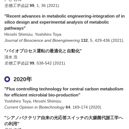
生物工学会誌
99
,
1
,
36
(2021)
.
"Recent advances in metabolic engineering-integration of in
silico design and experimental analysis of metabolic
pathways"
Hiroshi Shimizu, Yoshihiro Toya
Journal of Bioscience and Bioengineering
132
,
5
,
429-436
(2021)
.
"バイオプロセス運転の最適化と自動化"
清水 浩
生物工学会誌
99
,
538-542
(2021)
.
2020年
"Flux controlling technology for central carbon metabolism
for efficient microbial bio-production"
Yoshihiro Toya, Hiroshi Shimizu
Current Opinion in Biotechnology
64
,
169-174
(2020)
.
"シアノバクテリア由来の光応答スイッチの大腸菌代謝工学へ
の利用"