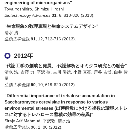
engineering of microorganisms"
Toya Yoshihiro, Shimizu Hiroshi
Biotechnology Advances
31
,
6
,
818-826
(2013)
.
"生命現象の数理表現と生命システムデザイン"
清水 浩
生物工学会誌
91
,
12
,
712-716
(2013)
.
2012年
"代謝工学の創成と発展、-代謝解析とオミクス研究との融合"
清水 浩, 古澤 力, 平沢 敬, 吉川 勝徳, 小野 直亮, 戸谷 吉博, 白井 智
量
生物工学会誌
90
,
10
,
619-620
(2012)
.
"Differential importance of trehalose accumulation in
Saccharomyces cerevisiae in response to various
environmental stresses (出芽酵母における複数の環境ストレ
スに対するトレハロース蓄積の効果の差異)"
Siraje Arif Mahmud, 平沢敬, 清水浩
生物工学会誌
90
,
2
,
80
(2012)
.