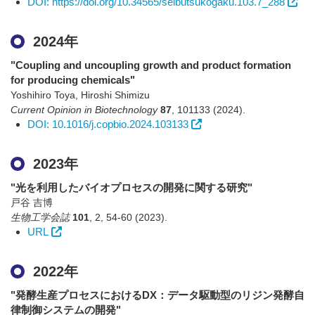
DOI: https://doi.org/10.34565/seibutsukogaku.103.7_288
2024年
"Coupling and uncoupling growth and product formation
for producing chemicals"
Yoshihiro Toya, Hiroshi Shimizu
Current Opinion in Biotechnology
87
,
101133
(2024)
.
DOI: 10.1016/j.copbio.2024.103133
2023年
"光を利用したバイオプロセスの開発に関する研究"
戸谷 吉博
生物工学会誌
101
,
2
,
54-60
(2023)
.
URL
2022年
"発酵生産プロセスにおけるDX：データ駆動型のリジン発酵自
律制御システムの開発"