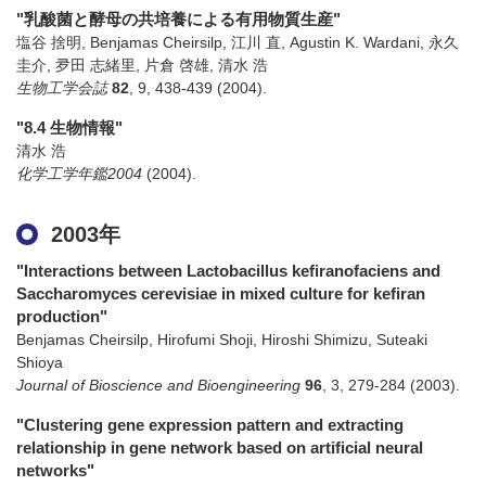
"乳酸菌と酵母の共培養による有用物質生産"
塩谷 捨明, Benjamas Cheirsilp, 江川 直, Agustin K. Wardani, 永久
圭介, 夛田 志緒里, 片倉 啓雄, 清水 浩
生物工学会誌
82
,
9
,
438-439
(2004)
.
"8.4 生物情報"
清水 浩
化学工学年鑑2004
(2004)
.
2003年
"Interactions between Lactobacillus kefiranofaciens and
Saccharomyces cerevisiae in mixed culture for kefiran
production"
Benjamas Cheirsilp, Hirofumi Shoji, Hiroshi Shimizu, Suteaki
Shioya
Journal of Bioscience and Bioengineering
96
,
3
,
279-284
(2003)
.
"Clustering gene expression pattern and extracting
relationship in gene network based on artificial neural
networks"