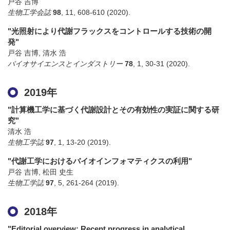
戸谷 吉博
生物工学会誌
98
,
11
,
608-610
(2020)
.
"光照射により代謝フラックスをコントロールする技術の開
発"
戸谷 吉博, 清水 浩
バイオサイエンスとインダストリー
78
,
1
,
30-31
(2020)
.
2019年
"計算機工学に基づく代謝設計とその有効性の実証に関する研
究"
清水 浩
生物工学誌
97
,
1
,
13-20
(2019)
.
"代謝工学におけるバイオインフォマティクスの利用"
戸谷 吉博, 松田 史生
生物工学誌
97
,
5
,
261-264
(2019)
.
2018年
"Editorial overview: Recent progress in analytical