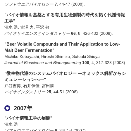
ソフトウエアバイオロジー
7
,
44-47
(2008)
.
"バイオ情報を基盤とする有用生物創製の時代を拓く代謝情報
工学"
清水 浩, 古澤 力, 平沢 敬
バイオサイエンスとインダストリー
66
,
8
,
426-432
(2008)
.
"Beer Volatile Compounds and Their Application to Low-
Malt Beer Fermentation"
Michiko Kobayashi, Hiroshi Shimizu, Suteaki Shioya
Journal of Bioscience and Bioengineering
106
,
4
,
317-323
(2008)
.
"微生物代謝のシステムバイオロジー ―オミックス解析からシ
ミュレーションへ―"
戸谷吉博, 石井伸佳, 冨田勝
バイオインダストリー
25
,
44-51
(2008)
.
2007年
"バイオ情報工学の展開"
清水 浩
ソフトウエアバイオロジー
6
,
3月7日
(2007)
.