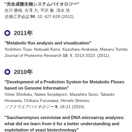
"光合成微生物システムバイオロジー"
吉川 勝徳, 古澤 力, 平沢 敬, 清水 浩
生物工学会誌
90
,
10
,
627-628
(2012)
.
2011年
"Metabolic flux analysis and visualization"
Yoshihiro Toya, Nobuaki Kono, Kazuharu Arakawa, Masaru Tomita
Journal of Proteome Research
10
,
8
,
3313-3323.
(2011)
.
2010年
"Development of a Prediction System for Metabolic Fluxes
based on Genome Information"
Yohei Shinfuku, Natee Sorpitiporn, Masahiro Sono, Takashi
Hirasawa, Chikara Furusawa, Hiroshi Shimizu
ソフトウエアバイオロジー
9
,
18-21
(2010)
.
"Saccharomyces cerevisiae and DNA microarray analyses:
what did we learn from it for a better understanding and
exploitation of yeast biotechnology"