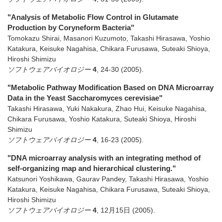
"Analysis of Metabolic Flow Control in Glutamate
Production by Coryneform Bacteria"
Tomokazu Shirai, Masanori Kuzumoto, Takashi Hirasawa, Yoshio
Katakura, Keisuke Nagahisa, Chikara Furusawa, Suteaki Shioya,
Hiroshi Shimizu
ソフトウェアバイオロジー
4
,
24-30
(2005)
.
"Metabolic Pathway Modification Based on DNA Microarray
Data in the Yeast Saccharomyces cerevisiae"
Takashi Hirasawa, Yuki Nakakura, Zhao Hui, Keisuke Nagahisa,
Chikara Furusawa, Yoshio Katakura, Suteaki Shioya, Hiroshi
Shimizu
ソフトウェアバイオロジー
4
,
16-23
(2005)
.
"DNA microarray analysis with an integrating method of
self-organizing map and hierarchical clustering."
Katsunori Yoshikawa, Gaurav Pandey, Takashi Hirasawa, Yoshio
Katakura, Keisuke Nagahisa, Chikara Furusawa, Suteaki Shioya,
Hiroshi Shimizu
ソフトウェアバイオロジー
4
,
12月15日
(2005)
.