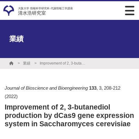
大阪大学 情報科学研究科 代謝情報工学講座
清水浩研究室
業績
業績
Improvement of 2, 3-butanediol production by dCas9 gene expression system in Saccharomyces cerevisiae
Journal of Bioscience and Bioengineering
133
,
3
,
208-212
(2022)
Improvement of 2, 3-butanediol
production by dCas9 gene expression
system in Saccharomyces cerevisiae