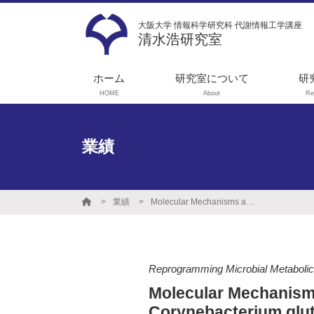
大阪大学 情報科学研究科 代謝情報工学講座
清水浩研究室
ホーム
研究室について
研
HOME
About
Re
メッセージ
1
ス
学生募集
業績
代
実験機器リスト
ョ
就職実績
実
業績
Molecular Mechanisms and Metabolic Engineering of Glutamate Overproduction in Corynebacterium glutamicum
性
光
工
Reprogramming Microbial Metaboli
タ
Molecular Mechanisms
Corynebacterium gl