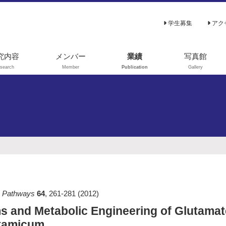
学生募集
アク
究内容
メンバー
業績
写真館
search
Member
Publication
Gallery
3C-代謝フラック
原著論文
解析
総説､解説
謝シミュレーシ
学位論文
ン
著書
験室進化（指向
進化）
その他
を利用した代謝
学
c Pathways
64
,
261-281
(2012)
ンパク質工学
 and Metabolic Engineering of Glutamat
utamicum