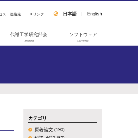
日本語
|
English
セス・連絡先
リンク
代謝工学研究部会
ソフトウェア
Division
Software
過去の活動
OpenMebius
FastPros
EZSCAN
カテゴリ
原著論文 (190)
総説､解説 (50)