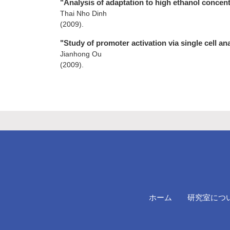
"Analysis of adaptation to high ethanol concen
Thai Nho Dinh
(2009)
.
"Study of promoter activation via single cell an
Jianhong Ou
(2009)
.
ホーム
研究室につ