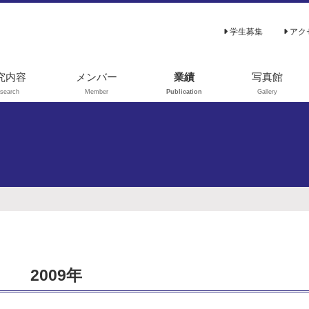
学生募集
アク
究内容
メンバー
業績
写真館
search
Member
Publication
Gallery
3C-代謝フラック
原著論文
解析
総説､解説
謝シミュレーシ
学位論文
ン
著書
験室進化（指向
進化）
その他
を利用した代謝
学
ンパク質工学
2009年