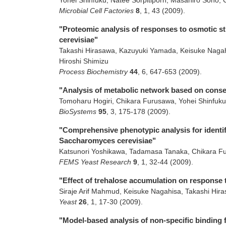
Yohei Shinfuku, Natee Sorpitiporn, Masahiro Sono, 
Microbial Cell Factories
8
,
1
,
43
(2009)
.
"Proteomic analysis of responses to osmotic s
cerevisiae"
Takashi Hirasawa, Kazuyuki Yamada, Keisuke Nagahi
Hiroshi Shimizu
Process Biochemistry
44
,
6
,
647-653
(2009)
.
"Analysis of metabolic network based on conse
Tomoharu Hogiri, Chikara Furusawa, Yohei Shinfuku
BioSystems
95
,
3
,
175-178
(2009)
.
"Comprehensive phenotypic analysis for identif
Saccharomyces cerevisiae"
Katsunori Yoshikawa, Tadamasa Tanaka, Chikara Fu
FEMS Yeast Research
9
,
1
,
32-44
(2009)
.
"Effect of trehalose accumulation on response 
Siraje Arif Mahmud, Keisuke Nagahisa, Takashi Hira
Yeast
26
,
1
,
17-30
(2009)
.
"Model-based analysis of non-specific bindin