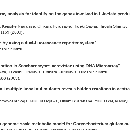
ay analysis for identifying the genes involved in L-lactate produ
, Keisuke Nagahisa, Chikara Furusawa, Hideki Sawai, Hiroshi Shimizu
-1159
(2009)
.
on by using a dual-fluorescence reporter system"
oshi Shimizu
ntration in Saccharomyces cerevisiae using DNA Microarray"
awa, Takashi Hirasawa, Chikara Furusawa, Hiroshi Shimizu
688
(2009)
.
li multiple‐knockout mutants reveals hidden reactions in centra
, Tomoyoshi Soga, Miki Hasegawa, Hisami Watanabe, Yuki Takai, Masayu
f a genome-scale metabolic model for Corynebacterium glutamic