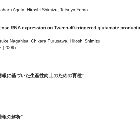
oharu Agata, Hiroshi Shimizu, Tetsuya Yomo
sense RNA expression on Tween-40-triggered glutamate producti
isuke Nagahisa, Chikara Furusawa, Hiroshi Shimizu
6
(2009)
.
情報に基づいた生産性向上のための育種"
情報の解析"