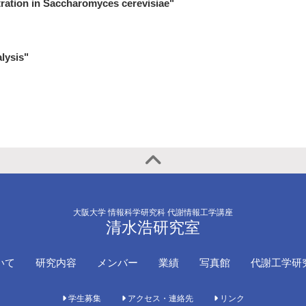
tration in Saccharomyces cerevisiae"
alysis"
大阪大学 情報科学研究科 代謝情報工学講座
清水浩研究室
いて
研究内容
メンバー
業績
写真館
代謝工学研
学生募集
アクセス・連絡先
リンク