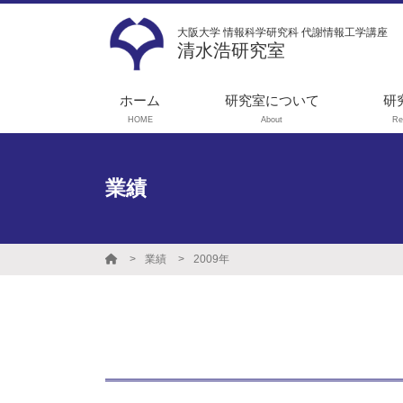
大阪大学 情報科学研究科 代謝情報工学講座
清水浩研究室
ホーム
研究室について
研
HOME
About
Re
メッセージ
1
ス
学生募集
業績
代
実験機器リスト
ョ
就職実績
実
業績
2009年
性
光
工
タ