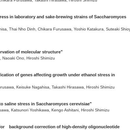
Chikara Furusawa, Takashi Hirasawa, Hiroshi Shimizu
tress in laboratory and sake-brewing strains of Saccharomyces
sa, Thai Nho Dinh, Chikara Furusawa, Yoshio Katakura, Suteaki Shio
rvation of molecular structure"
, Naoaki Ono, Hiroshi Shimizu
ication of genes affecting growth under ethanol stress in
rusawa, Keisuke Nagahisa, Takashi Hirasawa, Hiroshi Shimizu
to saline stress in Saccharomyces cerevisiae"
sawa, Katsunori Yoshikawa, Kengo Ashitani, Hiroshi Shimizu
g for background correction of high-density oligonucleotide