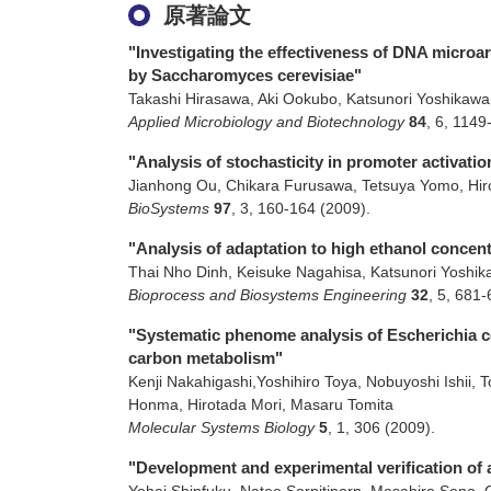
原著論文
"Investigating the effectiveness of DNA microarr
by Saccharomyces cerevisiae"
Takashi Hirasawa, Aki Ookubo, Katsunori Yoshikawa
Applied Microbiology and Biotechnology
84
,
6
,
1149
"Analysis of stochasticity in promoter activati
Jianhong Ou, Chikara Furusawa, Tetsuya Yomo, Hir
BioSystems
97
,
3
,
160-164
(2009)
.
"Analysis of adaptation to high ethanol conce
Thai Nho Dinh, Keisuke Nagahisa, Katsunori Yoshik
Bioprocess and Biosystems Engineering
32
,
5
,
681-
"Systematic phenome analysis of Escherichia co
carbon metabolism"
Kenji Nakahigashi,Yoshihiro Toya, Nobuyoshi Ishii
Honma, Hirotada Mori, Masaru Tomita
Molecular Systems Biology
5
,
1
,
306
(2009)
.
"Development and experimental verification o