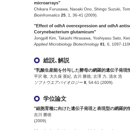
microarrays"
Chikara Furusawa, Naoaki Ono, Shingo Suzuki, Tom
Bioinfromatics
25
,
1
,
36-41
(2009)
.
"Effect of odhA overexpression and odhA anti
Corynebacterium glutamicum"
Jongpill Kim, Takashi Hirasawa, Yoshiyasu Sato, Ke
Applied Microbiology Biotechnology
81
,
6
,
1097-110
総説､解説
"乳酸生産能を付与した酵母の網羅的遺伝子発現
平沢 敬, 大久保 亜紀, 吉川 勝徳, 古澤 力, 清水 浩
ソフトウエアバイオロジー
8
,
54-61
(2009)
.
学位論文
"細胞育種に向けた遺伝子発現と表現型の網羅的
吉川 勝徳
(2009)
.